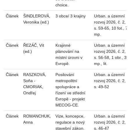
choice.
Článek
ŠINDLEROVÁ,
3 obce/ 3 krajiny
Urban. a územní
Veronika (ed.)
rozvoj 2026, č. 2,
s. 59-65, 10 fot., 7
mp.
Článek
ŘEZÁČ, Vít
Krajinné
Urban. a územní
(ed.)
plánování na
rozvoj 2026, č. 2,
místní úrovni v
s. 56-58, 1 obr., 3
Evropě.
mp., lit.
Článek
RASZKOVÁ,
Posilování
Urban. a územní
Soňa -
metropolitní
rozvoj 2026, č. 2,
CMORIAK,
spolupráce a
s. 49-52
Ondřej
řízení ve střední
Evropě - projekt
MECOG-CE.
Článek
ROMANCHUK,
Vize, koncepce,
Urban. a územní
Anna
regulace a nový
rozvoj 2026, č. 2,
stavební zákon.
s. 46-47