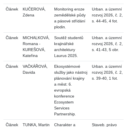
Článek
KUČEROVÁ,
Monitoring eroze
Urban. a územní
Zdena
zemědělské půdy
rozvoj 2026, č. 2,
a pásové střídání
s. 44-45, 4 fot.
plodin.
Článek
MICHALKOVÁ,
Soutěž studentů
Urban. a územní
Romana -
krajinářské
rozvoj 2026, č. 2,
KUREŠOVÁ,
architektury
s. 41-43, 5 obr.
Kateřina
Laurus 2025.
Článek
VAČKÁŘOVÁ,
Ekosystémové
Urban. a územní
Davida
služby jako nástroj
rozvoj 2026, č. 2,
plánování krajiny
s. 39-40, 1 fot.
a měst: 6.
evropská
konference
Ecosystem
Services
Partnership.
Článek
TUNKA, Martin
Charakter a
Staveb. právo