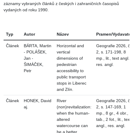
záznamy vybraných článků z českých i zahraničních časopisů
vydaných od roku 1990.
Typ
Autor
Název
Pramen/Vydavatel
Článek
BÁRTA, Martin
Horizontal and
Geografie 2026, č.
- POLÁŠEK,
vertical
2, s. 171-198, 8
Jan -
dimensions of
mp., lit., text angl.,
ŠIMÁČEK,
pedestrian
res. angl.
Petr
accessibility to
public transport
stops in Liberec
and Zlín.
Článek
HONEK, David
River
Geografie 2026, č.
aj.
(non)revitalization:
2, s. 147-169, 1
when the human-
mp., 8 gr., 4 obr., 2
altered
tab., 2 fot., lit., text
watercourse can
angl., res. angl.
be a better