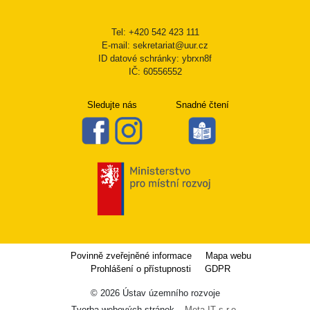
Tel: +420 542 423 111
E-mail: sekretariat@uur.cz
ID datové schránky: ybrxn8f
IČ: 60556552
Sledujte nás
Snadné čtení
Povinně zveřejněné informace
Mapa webu
Prohlášení o přístupnosti
GDPR
© 2026 Ústav územního rozvoje
Tvorba webových stránek –
Meta IT s.r.o.