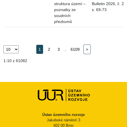
struktura území –
Bulletin 2026, č. 2,
poznatky ze
s. 69-73
soudních
přezkumů
1
2
3
...
6109
>
1-10 z 61082
Ústav územního rozvoje
Jakubské náměstí 3
602 00 Brno