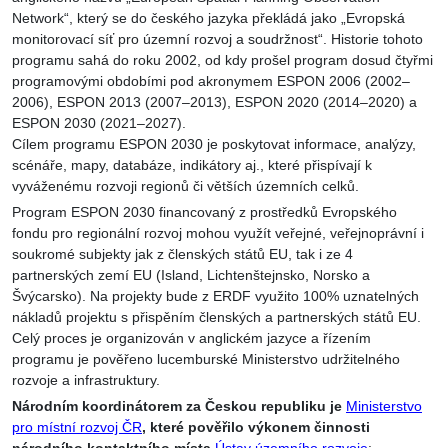
Network“, který se do českého jazyka překládá jako „Evropská
monitorovací síť pro územní rozvoj a soudržnost“. Historie tohoto
programu sahá do roku 2002, od kdy prošel program dosud čtyřmi
programovými obdobími pod akronymem ESPON 2006 (2002–
2006), ESPON 2013 (2007–2013), ESPON 2020 (2014–2020) a
ESPON 2030 (2021–2027).
Cílem programu ESPON 2030 je poskytovat informace, analýzy,
scénáře, mapy, databáze, indikátory aj., které přispívají k
vyváženému rozvoji regionů či větších územních celků.
Program ESPON 2030 financovaný z prostředků Evropského
fondu pro regionální rozvoj mohou využít veřejné, veřejnoprávní i
soukromé subjekty jak z členských států EU, tak i ze 4
partnerských zemí EU (Island, Lichtenštejnsko, Norsko a
Švýcarsko). Na projekty bude z ERDF využito 100% uznatelných
nákladů projektu s přispěním členských a partnerských států EU.
Celý proces je organizován v anglickém jazyce a řízením
programu je pověřeno lucemburské Ministerstvo udržitelného
rozvoje a infrastruktury.
Národním koordinátorem za Českou republiku je
Ministerstvo
pro místní rozvoj ČR
, které pověřilo výkonem činnosti