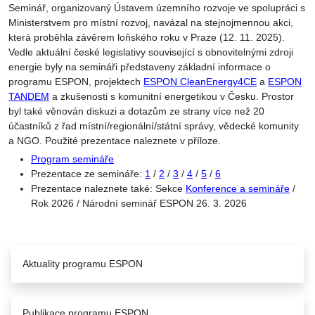
Seminář, organizovaný Ústavem územního rozvoje ve spolupráci s
Ministerstvem pro místní rozvoj, navázal na stejnojmennou akci,
která proběhla závěrem loňského roku v Praze (12. 11. 2025).
Vedle aktuální české legislativy související s obnovitelnými zdroji
energie byly na semináři představeny základní informace o
programu ESPON, projektech
ESPON CleanEnergy4CE
a
ESPON
TANDEM
a zkušenosti s komunitní energetikou v Česku. Prostor
byl také věnován diskuzi a dotazům ze strany více než 20
účastníků z řad místní/regionální/státní správy, vědecké komunity
a NGO. Použité prezentace naleznete v příloze.
Program semináře
Prezentace ze semináře:
1
/
2
/
3
/
4
/
5
/
6
Prezentace naleznete také: Sekce
Konference a semináře
/
Rok 2026 / Národní seminář ESPON 26. 3. 2026
Aktuality programu ESPON
Publikace programu ESPON