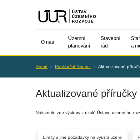
Územní
Stavební
Sta
O nás
plánování
řád
a m
Domů
Publikační činnost
Aktualizované příruč
Aktualizované příručky
Naleznete zde výstupy z úkolů Ústavu územního rozv
Limity a jiné požadavky na využití území
P