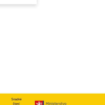
Snadné
čtení