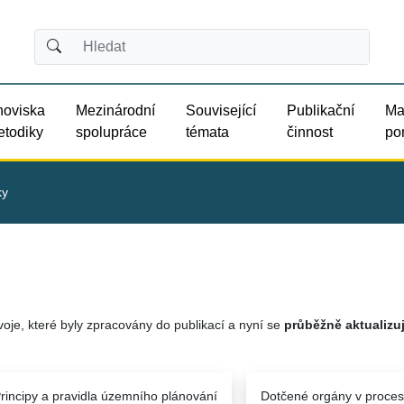
noviska
Mezinárodní
Související
Publikační
Ma
etodiky
spolupráce
témata
činnost
por
ky
oje, které byly zpracovány do publikací a nyní se
průběžně aktualizuj
rincipy a pravidla územního plánování
Dotčené orgány v proce