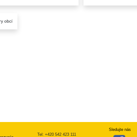
ry obcí
Sledujte nás
Tel: +420 542 423 111